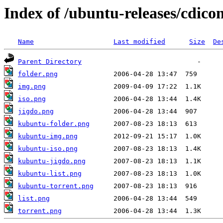
Index of /ubuntu-releases/cdico
Name
Last modified
Size
De
Parent Directory
folder.png
img.png
iso.png
jigdo.png
kubuntu-folder.png
kubuntu-img.png
kubuntu-iso.png
kubuntu-jigdo.png
kubuntu-list.png
kubuntu-torrent.png
list.png
torrent.png